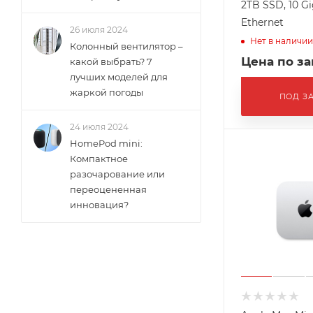
2TB SSD, 10 Gi
Ethernet
26 июля 2024
Нет в наличии
Колонный вентилятор –
Цена по з
какой выбрать? 7
лучших моделей для
жаркой погоды
ПОД З
24 июля 2024
HomePod mini:
Компактное
разочарование или
переоцененная
инновация?