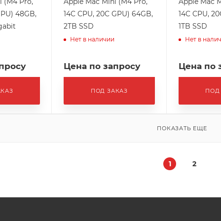
i (M4 Pro,
Apple Mac Mini (M4 Pro,
Apple Mac M
GPU) 48GB,
14C CPU, 20C GPU) 64GB,
14C CPU, 2
gabit
2TB SSD
1TB SSD
Нет в наличии
Нет в нали
апросу
Цена по запросу
Цена по 
АКАЗ
ПОД ЗАКАЗ
ПОД
ПОКАЗАТЬ ЕЩЕ
1
2