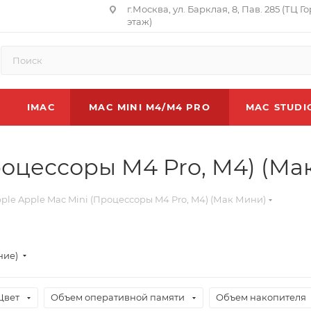
г.Москва, ул. Барклая, 8, Пав. 285 (ТЦ Г
этаж)
IMAC
MAC MINI M4/M4 PRO
MAC STUDI
роцессоры M4 Pro, M4) (М
ple Apple Mac Mini (Процессоры M4 Pro, M4) (Мак Мини)
ние)
Цвет
Объем оперативной памяти
Объем накопителя