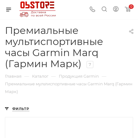
0
Премиальные
мультиспортивные
часы Garmin Marq
(Гармин Марк)
7
—
—
—
Главная
Каталог
Продукция Garmin
Премиальные мультиспортивные часы Garmin Marq (Гармин
Марк)
ФИЛЬТР