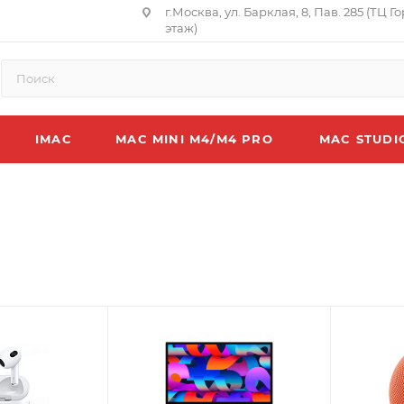
г.Москва, ул. Барклая, 8, Пав. 285 (ТЦ Г
этаж)
IMAC
MAC MINI M4/M4 PRO
MAC STUDI