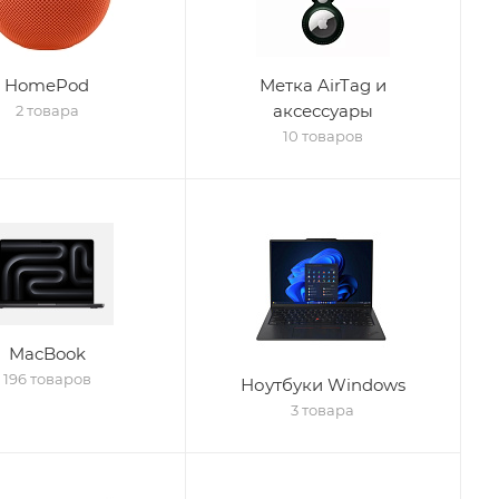
HomePod
Метка AirTag и
аксессуары
2 товара
10 товаров
MacBook
196 товаров
Ноутбуки Windows
3 товара