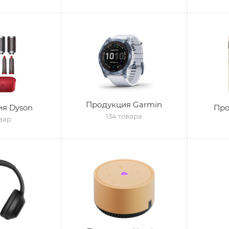
Продукция Garmin
я Dyson
Про
134 товара
овар