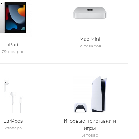
Mac Mini
iPad
35 товаров
79 товаров
EarPods
Игровые приставки и
игры
2 товара
31 товар