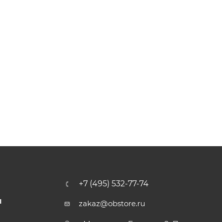
+7 (495) 532-77-74
Ы
zakaz@obstore.ru