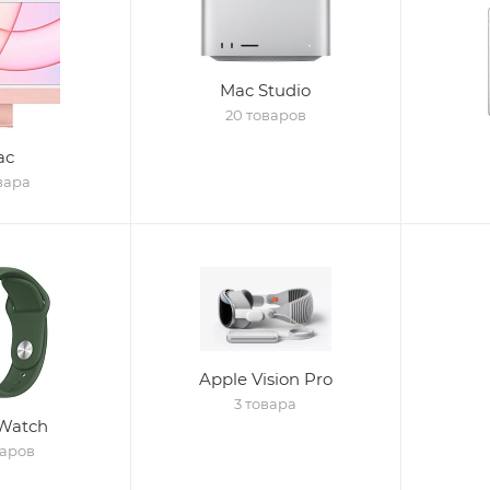
Mac Studio
20 товаров
ac
вара
Apple Vision Pro
3 товара
Watch
варов