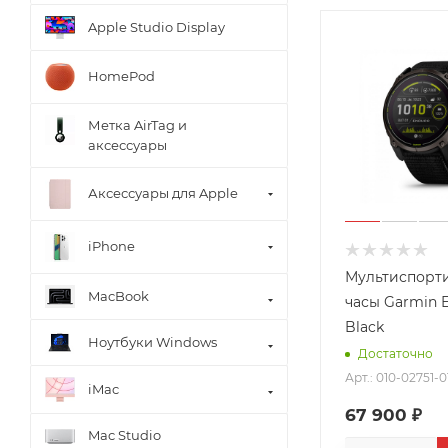
Apple Studio Display
HomePod
Метка AirTag и
аксессуары
Аксессуары для Apple
iPhone
Мультиспорт
MacBook
часы Garmin 
Black
Ноутбуки Windows
Достаточно
Арт.: 010-02751-0
iMac
67 900 ₽
Mac Studio