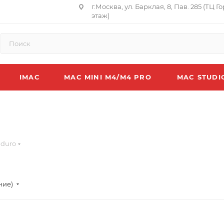
г.Москва, ул. Барклая, 8, Пав. 285 (ТЦ Г
этаж)
IMAC
MAC MINI M4/M4 PRO
MAC STUDI
ndurо
ние)