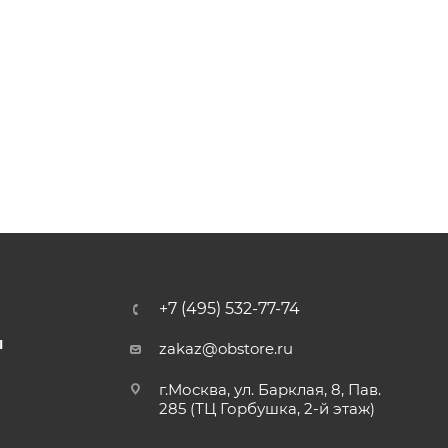
+7 (495) 532-77-74
Ы
zakaz@obstore.ru
г.Москва, ул. Барклая, 8, Пав.
285 (ТЦ Горбушка, 2-й этаж)