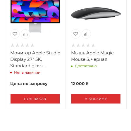
Монитор Apple Studio
Мышь Apple Magic
Display 27" 5K,
Mouse 3, черная
Standard glass,
Достаточно
подставка с
Нет в наличии
регулируемым
Цена по запросу
12 000 ₽
наклоном (2025 год)
ПОД ЗАКАЗ
В КОРЗИНУ