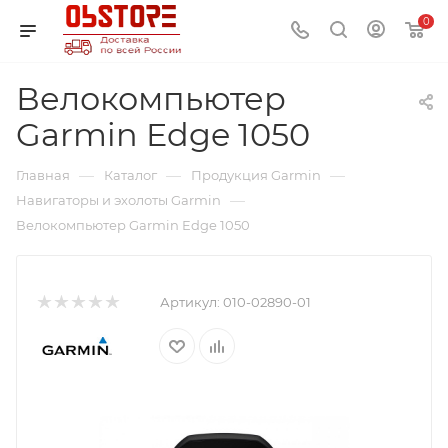
0
Велокомпьютер
Garmin Edge 1050
—
—
—
Главная
Каталог
Продукция Garmin
—
Навигаторы и эхолоты Garmin
Велокомпьютер Garmin Edge 1050
Артикул:
010-02890-01