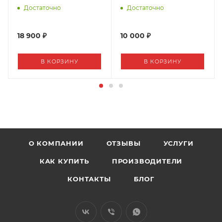
Monitor (размер S/M)
XL)
Достаточно
Достаточно
18 900 ₽
10 000 ₽
В КОРЗИНУ
В КОРЗИНУ
О КОМПАНИИ
ОТЗЫВЫ
УСЛУГИ
КАК КУПИТЬ
ПРОИЗВОДИТЕЛИ
КОНТАКТЫ
БЛОГ