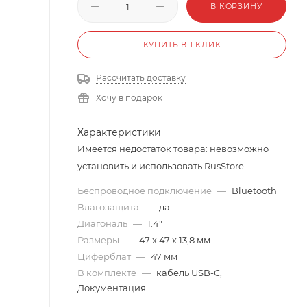
В КОРЗИНУ
КУПИТЬ В 1 КЛИК
Рассчитать доставку
Хочу в подарок
Характеристики
Имеется недостаток товара: невозможно
установить и использовать RusStore
Беспроводное подключение
—
Bluetooth
Влагозащита
—
да
Диагональ
—
1.4"
Размеры
—
47 х 47 х 13,8 мм
Циферблат
—
47 мм
В комплекте
—
кабель USB-С,
Документация