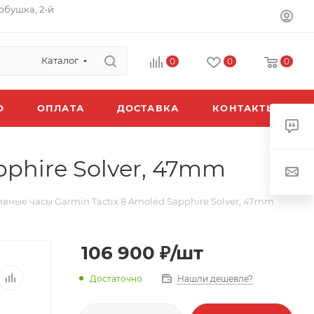
орбушка, 2-й
Каталог
0
0
0
O
ОПЛАТА
ДОСТАВКА
КОНТАКТЫ
phire Solver, 47mm
вные часы Garmin Tactix 8 Amoled Sapphire Solver, 47mm
106 900
₽
/шт
Достаточно
Нашли дешевле?