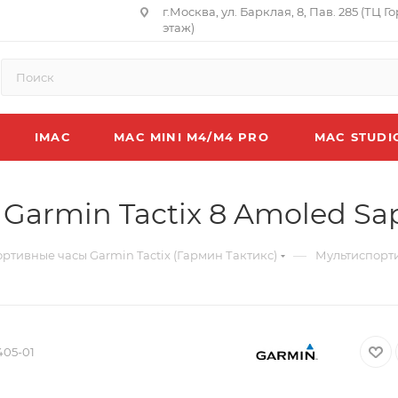
г.Москва, ул. Барклая, 8, Пав. 285 (ТЦ Г
этаж)
IMAC
MAC MINI M4/M4 PRO
MAC STUDI
armin Tactix 8 Amoled Sap
—
ртивные часы Garmin Tactix (Гармин Тактикс)
Мультиспорти
405-01