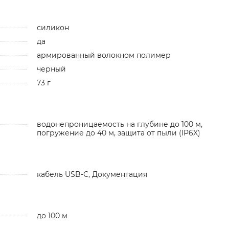
силикон
да
армированный волокном полимер
черный
73 г
водонепроницаемость на глубине до 100 м,
погружение до 40 м, защита от пыли (IP6X)
кабель USB-С, Документация
до 100 м