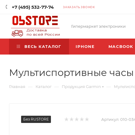
+7 (495) 532-77-74
ЗАКАЗАТЬ ЗВОНОК
Гипермаркет электроники
ВЕСЬ КАТАЛОГ
IPHONE
MACBOOK
Мультиспортивные часы G
—
—
—
Главная
Каталог
Продукция Garmin
Мультиспо
Без RUSTORE
Артикул:
010-03