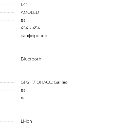
1.4"
AMOLED
да
454 х 454
сапфировое
Bluetooth
GPS; ГЛОНАСС; Galileo
да
да
Li-Ion