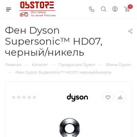
0
Фен Dyson
Supersonic™ HD07,
черный/никель
—
—
—
Главная
Каталог
Продукция Dyson
Фены Dyson
—
Фен Dyson Supersonic™ HD07, черный/никель