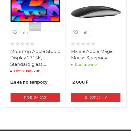
Монитор Apple Studio
Мышь Apple Magic
Display 27" 5K,
Mouse 3, черная
Standard glass,
Достаточно
подставка с
Нет в наличии
регулируемым
Цена по запросу
12 000 ₽
наклоном (2025 год)
ПОД ЗАКАЗ
В КОРЗИНУ