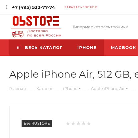
+7 (495) 532-77-74
ЗАКАЗАТЬ ЗВОНОК
Гипермаркет электроники
ВЕСЬ КАТАЛОГ
IPHONE
MACBOOK
Apple iPhone Air, 512 GB,
—
—
—
—
Главная
Каталог
iPhone
Apple iPhone Air
Без RUSTORE