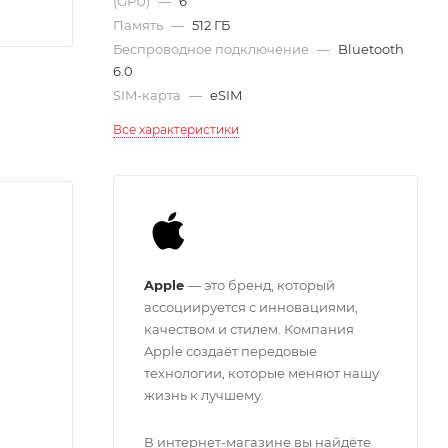
(GPU)
—
6
Память
—
512 ГБ
Беспроводное подключение
—
Bluetooth
6.0
SIM-карта
—
eSIM
Все характеристики
Apple
— это бренд, который
ассоциируется с инновациями,
качеством и стилем. Компания
Apple создаёт передовые
технологии, которые меняют нашу
жизнь к лучшему.
В интернет-магазине вы найдёте