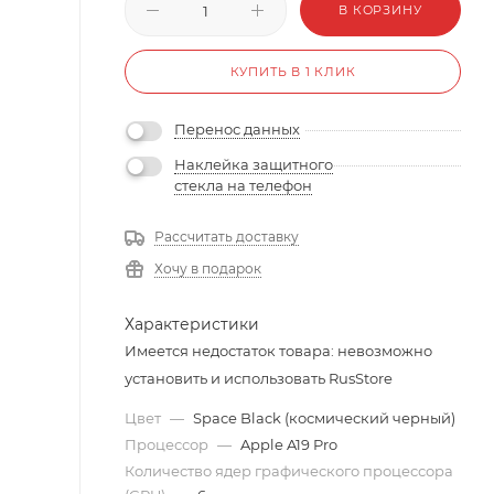
В КОРЗИНУ
КУПИТЬ В 1 КЛИК
Перенос данных
Наклейка защитного
стекла на телефон
Рассчитать доставку
Хочу в подарок
Характеристики
Имеется недостаток товара: невозможно
установить и использовать RusStore
Цвет
—
Space Black (космический черный)
Процессор
—
Apple A19 Pro
Количество ядер графического процессора