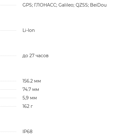
GPS; ГЛОНАСС; Galileo; QZSS; BeiDou
Li-Ion
до 27 часов
156.2 мм
74.7 мм
5,9 мм
162 г
IP68