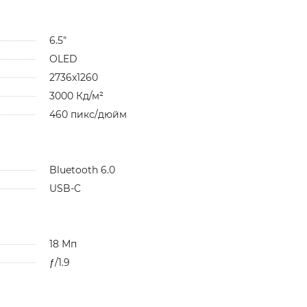
6.5"
OLED
2736x1260
3000 Кд/м²
460 пикс/дюйм
Bluetooth 6.0
USB-C
18 Мп
ƒ/1.9