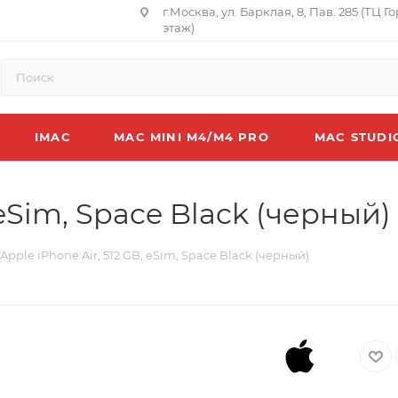
г.Москва, ул. Барклая, 8, Пав. 285 (ТЦ Г
этаж)
IMAC
MAC MINI M4/M4 PRO
MAC STUDI
 eSim, Space Black (черный)
Apple iPhone Air, 512 GB, eSim, Space Black (черный)