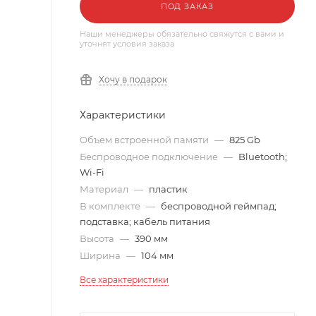
ПОД ЗАКАЗ
Наши менеджеры обязательно свяжутся с вами и
уточнят условия заказа
Хочу в подарок
Характеристики
Объем встроенной памяти
—
825 Gb
Беспроводное подключение
—
Bluetooth;
Wi-Fi
Материал
—
пластик
В комплекте
—
беспроводной геймпад;
подставка; кабель питания
Высота
—
390 мм
Ширина
—
104 мм
Все характеристики