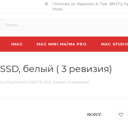
г.Москва, ул. Барклая, 8, Пав. 285 (ТЦ Г
этаж)
IMAC
MAC MINI M4/M4 PRO
MAC STUDI
 SSD, белый ( 3 ревизия)
ny PlayStation 5 825 ГБ SSD, белый ( 3 ревизия)