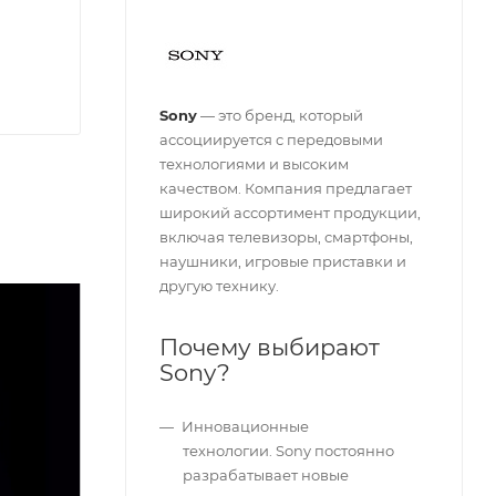
Sony
— это бренд, который
ассоциируется с передовыми
технологиями и высоким
качеством. Компания предлагает
широкий ассортимент продукции,
включая телевизоры, смартфоны,
наушники, игровые приставки и
другую технику.
Почему выбирают
Sony?
Инновационные
технологии. Sony постоянно
разрабатывает новые