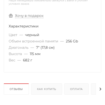
Наши менеджеры обязательно свяжутся с вами и уточнят
условия заказа
Хочу в подарок
Характеристики
Цвет
—
черный
Объем встроенной памяти
—
256 Gb
Диагональ
—
7" (17,8 см)
Высота
—
115 мм
Вес
—
682 г
ОТЗЫВЫ
КАК КУПИТЬ
ОПЛАТА
ДОС