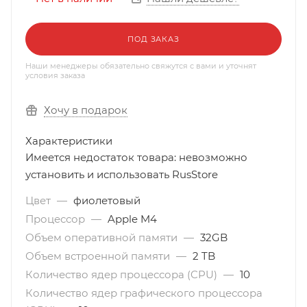
ПОД ЗАКАЗ
Наши менеджеры обязательно свяжутся с вами и уточнят
условия заказа
Хочу в подарок
Характеристики
Имеется недостаток товара: невозможно
установить и использовать RusStore
Цвет
—
фиолетовый
Процессор
—
Apple M4
Объем оперативной памяти
—
32GB
Объем встроенной памяти
—
2 TB
Количество ядер процессора (CPU)
—
10
Количество ядер графического процессора