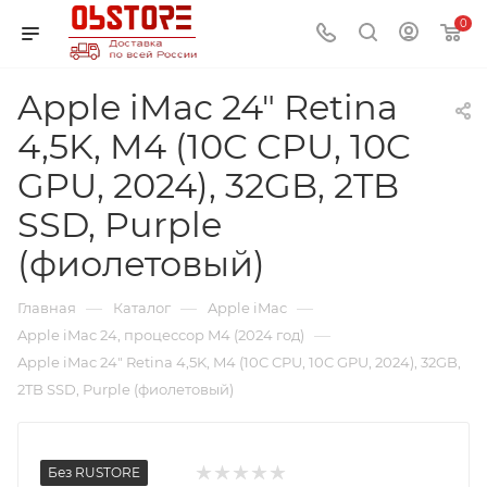
0
Apple iMac 24" Retina
4,5K, M4 (10C CPU, 10C
GPU, 2024), 32GB, 2TB
SSD, Purple
(фиолетовый)
—
—
—
Главная
Каталог
Apple iMac
—
Apple iMac 24, процессор M4 (2024 год)
Apple iMac 24" Retina 4,5K, M4 (10C CPU, 10C GPU, 2024), 32GB,
2TB SSD, Purple (фиолетовый)
Без RUSTORE