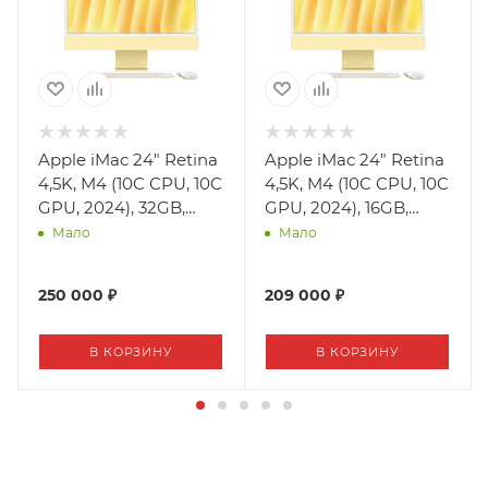
Apple iMac 24" Retina
Apple iMac 24" Retina
4,5K, M4 (10C CPU, 10C
4,5K, M4 (10C CPU, 10C
GPU, 2024), 32GB,
GPU, 2024), 16GB,
512GB SSD, Yellow
512GB SSD, Yellow
Мало
Мало
(жёлтый)
(жёлтый)
250 000 ₽
209 000 ₽
В КОРЗИНУ
В КОРЗИНУ