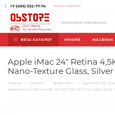
+7 (495) 532-77-74
ЗАКАЗАТЬ ЗВОНОК
Гипермаркет электроники
ВЕСЬ КАТАЛОГ
IPHONE
MACBOOK
Apple iMac 24" Retina 4,5
Nano-Texture Glass, Silve
—
—
—
Главная
Каталог
Apple iMac
Apple iMac 24, про
Apple iMac 24" Retina 4,5K, M4 (10C CPU, 10C GPU, 2024), 24GB, 