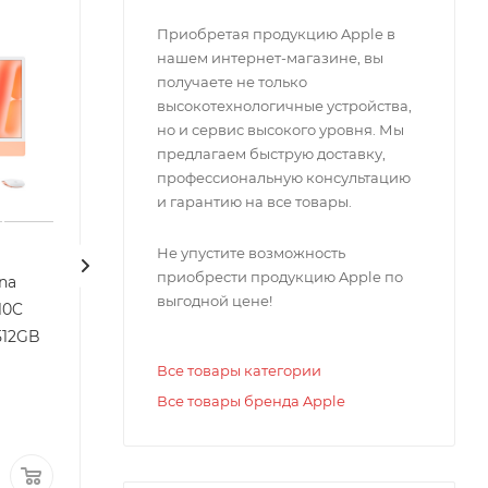
Приобретая продукцию Apple в
нашем интернет-магазине, вы
получаете не только
высокотехнологичные устройства,
но и сервис высокого уровня. Мы
предлагаем быструю доставку,
профессиональную консультацию
и гарантию на все товары.
Не упустите возможность
приобрести продукцию Apple по
ina
Apple iMac 24" Retina
Apple iMac 24" 
выгодной цене!
10C
4,5K, M4 (10C CPU, 10C
4,5K, M4 (10C CP
512GB
GPU, 2024), 16GB, 256GB
GPU, 2024), 16G
SSD, Orange
SSD, Purple
Все товары категории
(оранжевый)
(фиолетовый)
Все товары бренда Apple
Мало
Мало
185 000 ₽
209 000 ₽