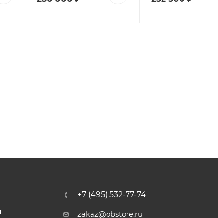
+7 (495) 532-77-74
Ы
zakaz@obstore.ru