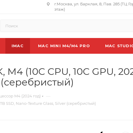
г.Москва, ул. Барклая, 8, Пав. 285 (ТЦ Г
этаж)
IMAC
MAC MINI M4/M4 PRO
MAC STUDI
K, M4 (10C CPU, 10C GPU, 202
r (серебристый)
—
цессор M4 (2024 год)
1TB SSD, Nano-Texture Glass, Silver (серебристый)