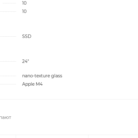
10
10
SSD
24"
nano-texture glass
Apple M4
упают