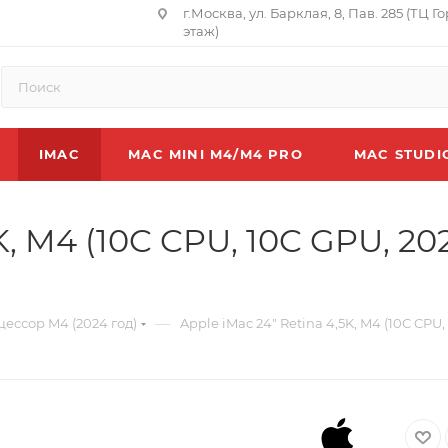
г.Москва, ул. Барклая, 8, Пав. 285 (ТЦ Г
этаж)
IMAC
MAC MINI M4/M4 PRO
MAC STUDI
K, M4 (10C CPU, 10C GPU, 202
—
цессор M4 (2024 год)
Apple iMac 24" Retina 4,5K, M4 (10C CPU,