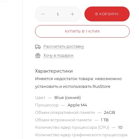
В КОРЗИНУ
КУПИТЬ В 1 КЛИК
Рассчитать доставку
Хочу в подарок
Характеристики
Имеется недостаток товара: невозможно
установить и использовать RusStore
Цвет
—
Blue (синий)
Процессор
—
Apple M4
Объем оперативной памяти
—
24GB
Объем встроенной памяти
—
1 TB
Количество ядер процессора (CPU)
—
10
Количество ядер графического процессора