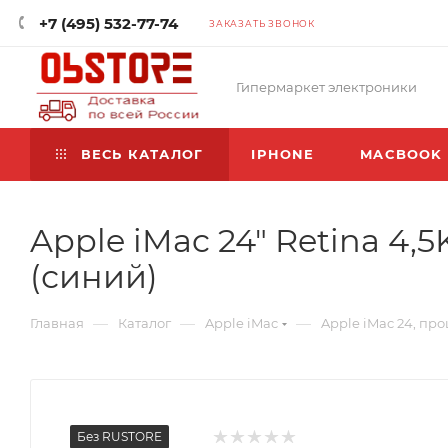
+7 (495) 532-77-74
ЗАКАЗАТЬ ЗВОНОК
Гипермаркет электроники
ВЕСЬ КАТАЛОГ
IPHONE
MACBOOK
Apple iMac 24" Retina 4,5
(синий)
—
—
—
Главная
Каталог
Apple iMac
Apple iMac 24, про
Без RUSTORE