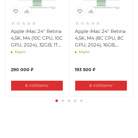
Apple iMac 24" Retina
Apple iMac 24" Retina
4,5K, M4 (10C CPU, 10C
4,5K, M4 (8C CPU, 8C
GPU, 2024), 32GB, 1TB
GPU, 2024), 16GB,
SSD, Green (зелёный)
512GB SSD, Green
Мало
Мало
(зелёный)
290 000 ₽
193 500 ₽
В КОРЗИНУ
В КОРЗИНУ