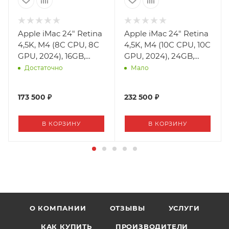
Apple iMac 24" Retina
Apple iMac 24" Retina
4,5K, M4 (8C CPU, 8C
4,5K, M4 (10C CPU, 10C
GPU, 2024), 16GB,
GPU, 2024), 24GB,
256GB SSD, Silver
512GB SSD, Yellow
Достаточно
Мало
(серебристый)
(жёлтый)
173 500 ₽
232 500 ₽
В КОРЗИНУ
В КОРЗИНУ
О КОМПАНИИ
ОТЗЫВЫ
УСЛУГИ
КАК КУПИТЬ
ПРОИЗВОДИТЕЛИ