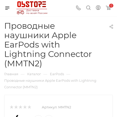
0
Проводные
наушники Apple
EarPods with
Lightning Connector
(MMTN2)
—
—
—
Главная
Каталог
EarPods
Проводные наушники Apple EarPods with Lightning
Connector (MMTN2)
Артикул:
MMTN2