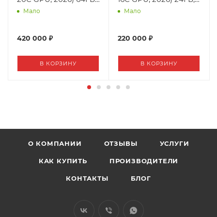
2ТБ SSD, Silver
2ТБ SSD, Silver
Мало
Мало
(Серебристый)
(Серебристый)
420 000 ₽
220 000 ₽
В КОРЗИНУ
В КОРЗИНУ
О КОМПАНИИ
ОТЗЫВЫ
УСЛУГИ
КАК КУПИТЬ
ПРОИЗВОДИТЕЛИ
КОНТАКТЫ
БЛОГ