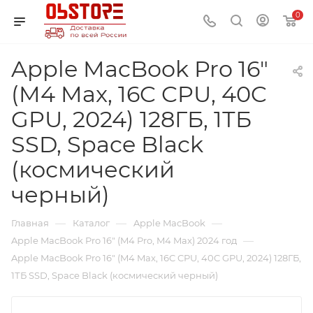
0
Apple MacBook Pro 16"
(M4 Max, 16C CPU, 40C
GPU, 2024) 128ГБ, 1ТБ
SSD, Space Black
(космический
черный)
—
—
—
Главная
Каталог
Apple MacBook
—
Apple MacBook Pro 16" (M4 Pro, M4 Max) 2024 год
Apple MacBook Pro 16" (M4 Max, 16C CPU, 40C GPU, 2024) 128ГБ,
1ТБ SSD, Space Black (космический черный)