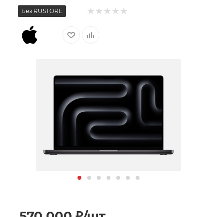
Без RUSTORE
570 000
₽
/шт