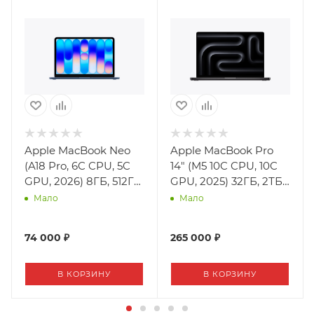
Apple MacBook Neo
Apple MacBook Pro
(A18 Pro, 6C CPU, 5C
14" (M5 10C CPU, 10C
GPU, 2026) 8ГБ, 512ГБ,
GPU, 2025) 32ГБ, 2ТБ
Indigo
SSD, Space Black,
Мало
Мало
Nano-Texture Display
74 000 ₽
265 000 ₽
В КОРЗИНУ
В КОРЗИНУ