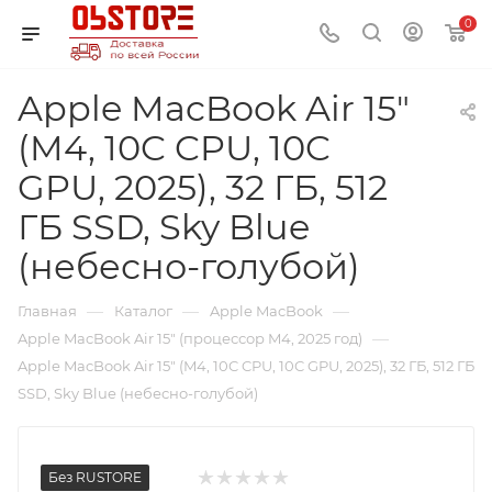
0
Apple MacBook Air 15"
(M4, 10C CPU, 10C
GPU, 2025), 32 ГБ, 512
ГБ SSD, Sky Blue
(небесно-голубой)
—
—
—
Главная
Каталог
Apple MacBook
—
Apple MacBook Air 15" (процессор M4, 2025 год)
Apple MacBook Air 15" (M4, 10C CPU, 10C GPU, 2025), 32 ГБ, 512 ГБ
SSD, Sky Blue (небесно-голубой)
Без RUSTORE