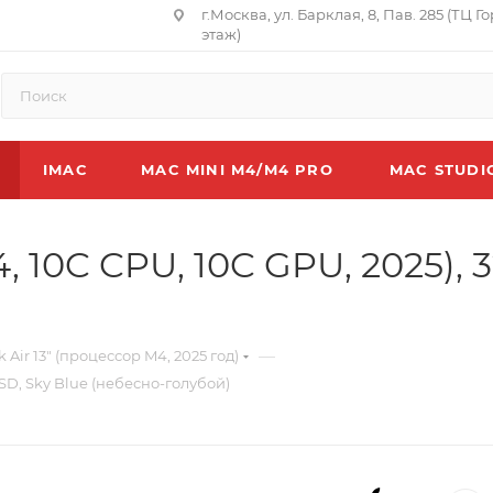
г.Москва, ул. Барклая, 8, Пав. 285 (ТЦ Г
этаж)
IMAC
MAC MINI M4/M4 PRO
MAC STUDI
, 10C CPU, 10C GPU, 2025), 3
—
Air 13" (процессор M4, 2025 год)
 SSD, Sky Blue (небесно-голубой)