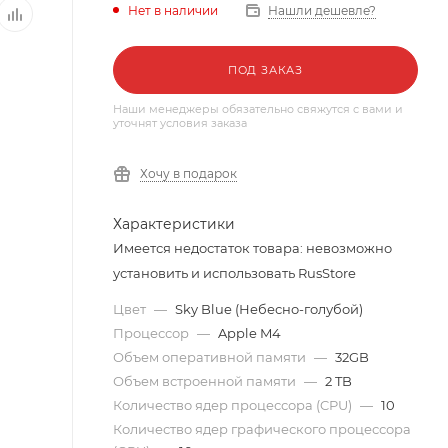
Нет в наличии
Нашли дешевле?
ПОД ЗАКАЗ
Наши менеджеры обязательно свяжутся с вами и
уточнят условия заказа
Хочу в подарок
Характеристики
Имеется недостаток товара: невозможно
установить и использовать RusStore
Цвет
—
Sky Blue (Небесно-голубой)
Процессор
—
Apple M4
Объем оперативной памяти
—
32GB
Объем встроенной памяти
—
2 TB
Количество ядер процессора (CPU)
—
10
Количество ядер графического процессора