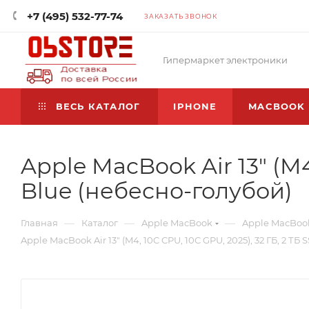
+7 (495) 532-77-74
ЗАКАЗАТЬ ЗВОНОК
Гипермаркет электроники
ВЕСЬ КАТАЛОГ
IPHONE
MACBOOK
Apple MacBook Air 13" (M4
Blue (небесно-голубой)
—
—
—
Главная
Каталог
Apple MacBook
Apple MacBook 
Apple MacBook Air 13" (M4, 10C CPU, 10C GPU, 2025), 32 ГБ, 2 ТБ