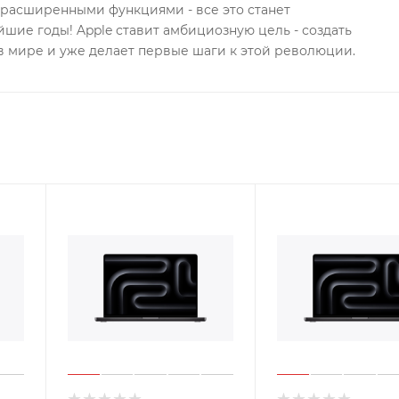
с расширенными функциями - все это станет
шие годы! Apple ставит амбициозную цель - создать
в мире и уже делает первые шаги к этой революции.