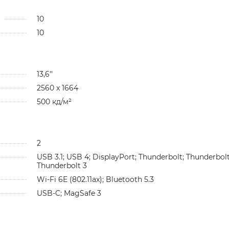
10
10
13,6’’
2560 x 1664
500 кд/м²
2
USB 3.1; USB 4; DisplayPort; Thunderbolt; Thunderbolt
Thunderbolt 3
Wi-Fi 6E (802.11ax); Bluetooth 5.3
USB-C; MagSafe 3