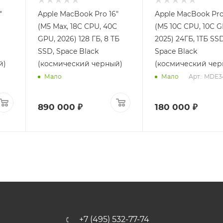
"
Apple MacBook Pro 16"
Apple MacBook Pro
(M5 Max, 18C CPU, 40C
(M5 10C CPU, 10C G
GPU, 2026) 128 ГБ, 8 ТБ
2025) 24ГБ, 1ТБ SSD
SSD, Space Black
Space Black
й)
(космический черный)
(космический чер
Арт.: MDE3
Мало
Мало
890 000 ₽
180 000 ₽
+7 (495) 532-77-74