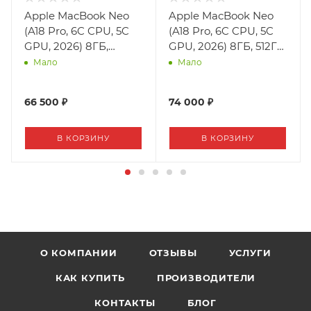
Apple MacBook Neo
Apple MacBook Neo
(A18 Pro, 6C CPU, 5C
(A18 Pro, 6C CPU, 5C
GPU, 2026) 8ГБ,
GPU, 2026) 8ГБ, 512ГБ,
256ГБ, Citrus
Silver
Мало
Мало
66 500 ₽
74 000 ₽
В КОРЗИНУ
В КОРЗИНУ
О КОМПАНИИ
ОТЗЫВЫ
УСЛУГИ
КАК КУПИТЬ
ПРОИЗВОДИТЕЛИ
КОНТАКТЫ
БЛОГ