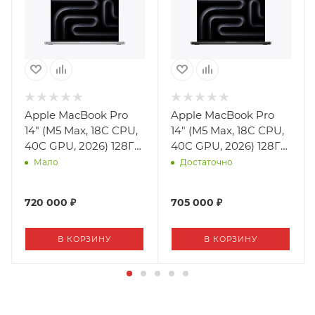
Apple MacBook Pro
Apple MacBook Pro
14" (M5 Max, 18C CPU,
14" (M5 Max, 18C CPU,
40C GPU, 2026) 128ГБ,
40C GPU, 2026) 128ГБ,
4ТБ SSD, Silver, Nano-
4ТБ SSD, Space Black
Мало
Достаточно
Texture Display
(космический
черный)
720 000 ₽
705 000 ₽
В КОРЗИНУ
В КОРЗИНУ