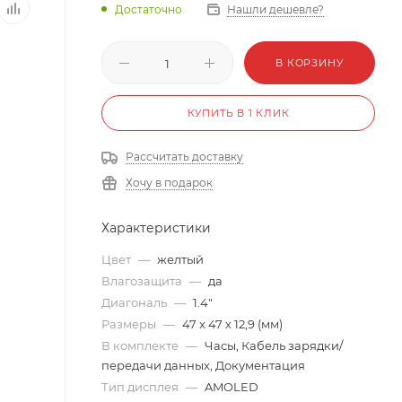
Достаточно
Нашли дешевле?
В КОРЗИНУ
КУПИТЬ В 1 КЛИК
Рассчитать доставку
Хочу в подарок
Характеристики
Цвет
—
желтый
Влагозащита
—
да
Диагональ
—
1.4"
Размеры
—
47 x 47 x 12,9 (мм)
В комплекте
—
Часы, Кабель зарядки/
передачи данных, Документация
Тип дисплея
—
AMOLED