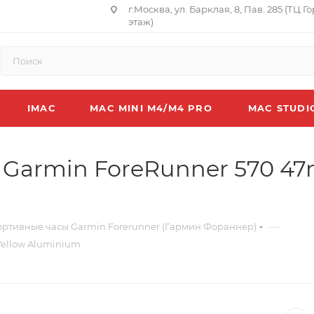
г.Москва, ул. Барклая, 8, Пав. 285 (ТЦ Г
этаж)
IMAC
MAC MINI M4/M4 PRO
MAC STUDI
Garmin ForeRunner 570 4
—
ртивные часы Garmin Forerunner (Гармин Фораннер)
ellow Aluminium