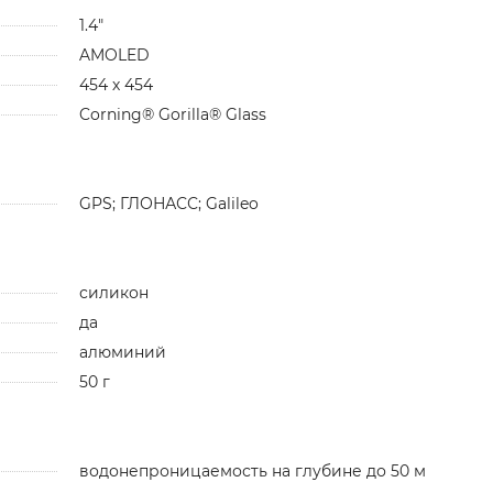
1.4"
AMOLED
454 х 454
Corning® Gorilla® Glass
GPS; ГЛОНАСС; Galileo
силикон
да
алюминий
50 г
водонепроницаемость на глубине до 50 м